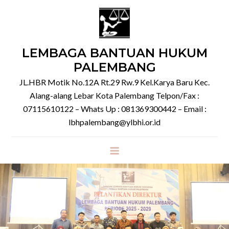
Skip
to
content
LEMBAGA BANTUAN HUKUM
PALEMBANG
JL.HBR Motik No.12A Rt.29 Rw.9 Kel.Karya Baru Kec.
Alang-alang Lebar Kota Palembang Telpon/Fax :
07115610122 – Whats Up : 081369300442 – Email :
lbhpalembang@ylbhi.or.id