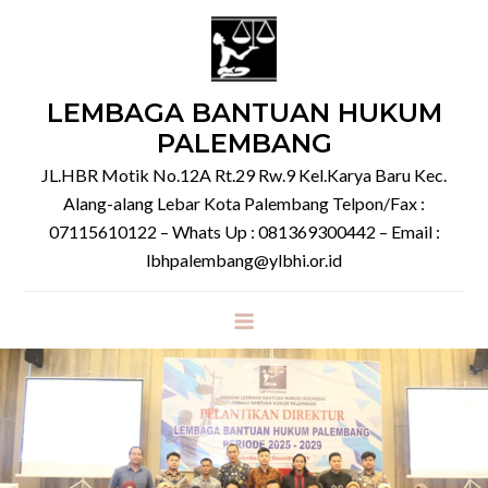
Skip
to
content
LEMBAGA BANTUAN HUKUM
PALEMBANG
JL.HBR Motik No.12A Rt.29 Rw.9 Kel.Karya Baru Kec.
Alang-alang Lebar Kota Palembang Telpon/Fax :
07115610122 – Whats Up : 081369300442 – Email :
lbhpalembang@ylbhi.or.id