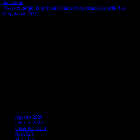
dan Lahan
Akses Keadilan Bagi Petani Dalam Penyelesaian Konflik dan
Pengelolaan SDA
Wajah Bantuan Hukum Di Sumatera Selatan
LEMBAGA BANTUAN HUKUM PALEMBANG
Jl. HBR. Motik No. 12A Rt. 29 Rw. 09
Kelurahan Karya Baru Kecamatan Alang-Alang Lebar
Palembang – Sumatera Selatan
30153
(0711) 5610122
lbhplg@yahoo.com
Arsip
Agustus 2026
Februari 2026
Desember 2024
Juli 2024
Mei 2024