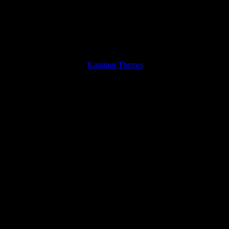
Theme Kantipur Blog by
Kantipur Themes