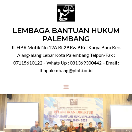
Skip
to
content
LEMBAGA BANTUAN HUKUM
PALEMBANG
JL.HBR Motik No.12A Rt.29 Rw.9 Kel.Karya Baru Kec.
Alang-alang Lebar Kota Palembang Telpon/Fax :
07115610122 – Whats Up : 081369300442 – Email :
lbhpalembang@ylbhi.or.id