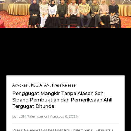
Penulis:
LBH
Palembang
,
,
Advokasi
KEGIATAN
Press Release
Penggugat Mangkir Tanpa Alasan Sah,
Sidang Pembuktian dan Pemeriksaan Ahli
Tergugat Ditunda
by:
LBH Palembang
Press Release LBH PALEMBANGPalembang, 5 Agustus