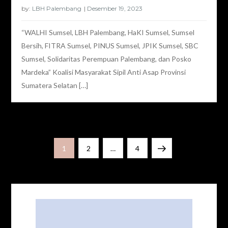
by:
LBH Palembang
“WALHI Sumsel, LBH Palembang, HaKI Sumsel, Sumsel
Bersih, FITRA Sumsel, PINUS Sumsel, JPIK Sumsel, SBC
Sumsel, Solidaritas Perempuan Palembang, dan Posko
Mardeka” Koalisi Masyarakat Sipil Anti Asap Provinsi
Sumatera Selatan […]
Paginasi
Page
Page
Page
Next
1
2
…
4
pos
page