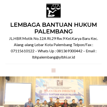
Skip
to
content
LEMBAGA BANTUAN HUKUM
PALEMBANG
JL.HBR Motik No.12A Rt.29 Rw.9 Kel.Karya Baru Kec.
Alang-alang Lebar Kota Palembang Telpon/Fax :
07115610122 – Whats Up : 081369300442 – Email :
lbhpalembang@ylbhi.or.id