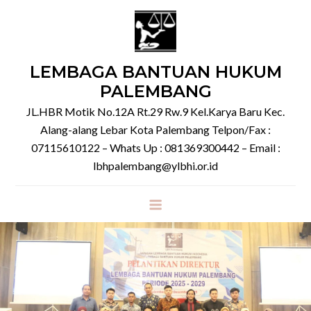
Skip
to
content
LEMBAGA BANTUAN HUKUM
PALEMBANG
JL.HBR Motik No.12A Rt.29 Rw.9 Kel.Karya Baru Kec.
Alang-alang Lebar Kota Palembang Telpon/Fax :
07115610122 – Whats Up : 081369300442 – Email :
lbhpalembang@ylbhi.or.id