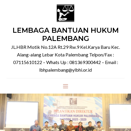
Skip
to
content
LEMBAGA BANTUAN HUKUM
PALEMBANG
JL.HBR Motik No.12A Rt.29 Rw.9 Kel.Karya Baru Kec.
Alang-alang Lebar Kota Palembang Telpon/Fax :
07115610122 – Whats Up : 081369300442 – Email :
lbhpalembang@ylbhi.or.id