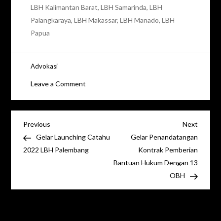
LBH Kalimantan Barat, LBH Samarinda, LBH
Palangkaraya, LBH Makassar, LBH Manado, LBH
Papua
Advokasi
on
Leave a Comment
“Tanpa
Proses
Hukum
Navigasi
Previous
Next
Previous
Next
dan
Post
Post
Gelar Launching Catahu
Gelar Penandatangan
pos
Tindakan
2022 LBH Palembang
Kontrak Pemberian
Konkrit,
Bantuan Hukum Dengan 13
Pengakuan
OBH
dan
Penyesalan
Presiden
Tinggalkan Balasan